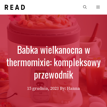
Przejdź
Men
do
treści
Babka wielkanocna w
thermomixie: kompleksowy
przewodnik
15 grudnia, 2023
By: Hanna