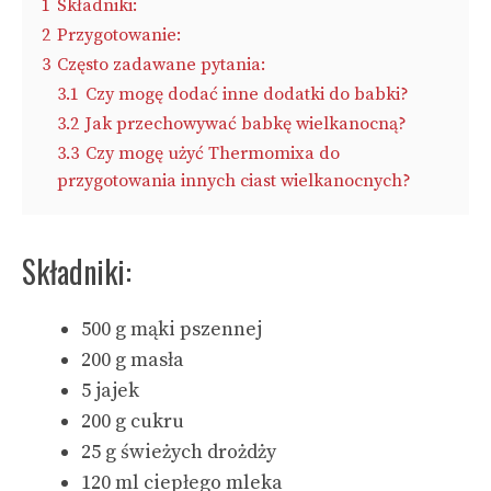
1
Składniki:
2
Przygotowanie:
3
Często zadawane pytania:
3.1
Czy mogę dodać inne dodatki do babki?
3.2
Jak przechowywać babkę wielkanocną?
3.3
Czy mogę użyć Thermomixa do
przygotowania innych ciast wielkanocnych?
Składniki:
500 g mąki pszennej
200 g masła
5 jajek
200 g cukru
25 g świeżych drożdży
120 ml ciepłego mleka