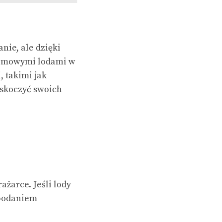
ie, ale dzięki
 domowymi lodami w
 takimi jak
askoczyć swoich
żarce. Jeśli lody
 podaniem