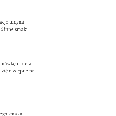
tacje innymi
ać inne smaki
remówkę i mleko
dzić dostępne na
iego smaku