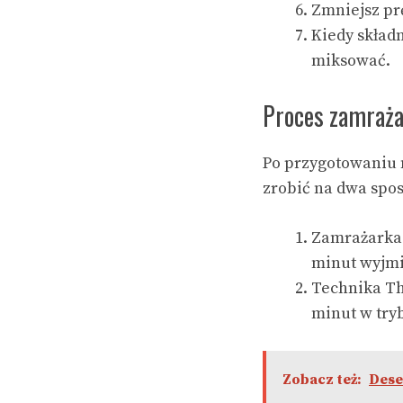
Zmniejsz pr
Kiedy składn
miksować.
Proces zamraża
Po przygotowaniu m
zrobić na dwa spo
Zamrażarka:
minut wyjmi
Technika Th
minut w try
Zobacz też:
Dese