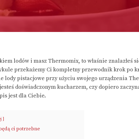
nikiem lodów i masz Thermomix, to właśnie znalazłeś 
tykule przekażemy Ci kompletny przewodnik krok po kr
e lody pistacjowe przy użyciu swojego urządzenia Th
y jesteś doświadczonym kucharzem, czy dopiero zaczyn
is jest dla Ciebie.
j
 będą ci potrzebne