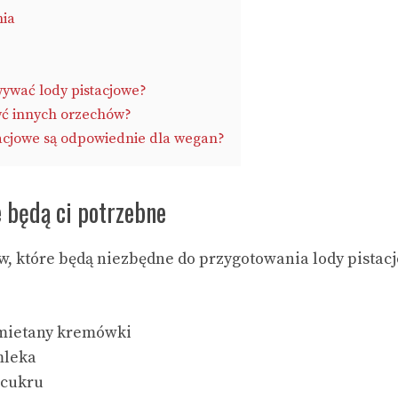
nia
ywać lody pistacjowe?
yć innych orzechów?
tacjowe są odpowiednie dla wegan?
e będą ci potrzebne
ów, które będą niezbędne do przygotowania lody pistac
śmietany kremówki
mleka
 cukru