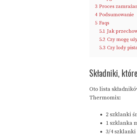
3
Proces zamraża
4
Podsumowanie
5
Faqs
5.1
Jak przechow
5.2
Czy mogę uż
5.3
Czy lody pis
Składniki, któr
Oto lista składnik
Thermomix:
2 szklanki 
1 szklanka 
3/4 szklanki