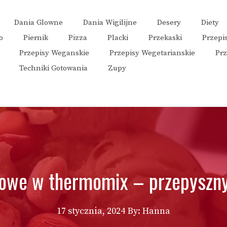
Dania Glowne
Dania Wigilijne
Desery
Diety
o
Piernik
Pizza
Placki
Przekaski
Przepi
Przepisy Weganskie
Przepisy Wegetarianskie
Pr
Techniki Gotowania
Zupy
jowe w thermomix – przepyszn
17 stycznia, 2024
By: Hanna