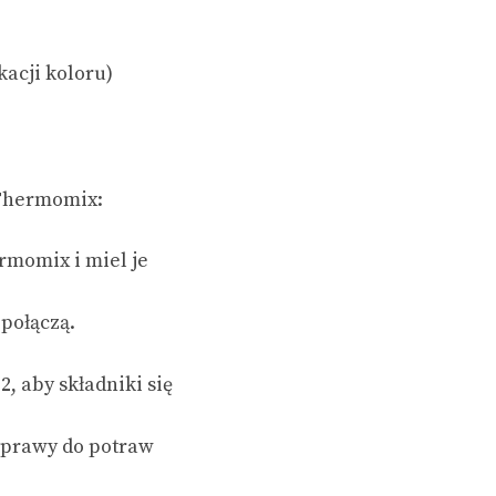
kacji koloru)
 Thermomix:
rmomix i miel je
 połączą.
, aby składniki się
zyprawy do potraw