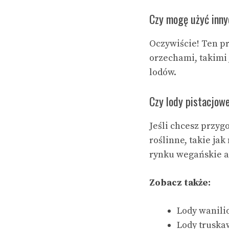
Czy mogę użyć inny
Oczywiście! Ten pr
orzechami, takimi 
lodów.
Czy lody pistacjow
Jeśli chcesz przy
roślinne, takie j
rynku wegańskie al
Zobacz także:
Lody wanili
Lody truska