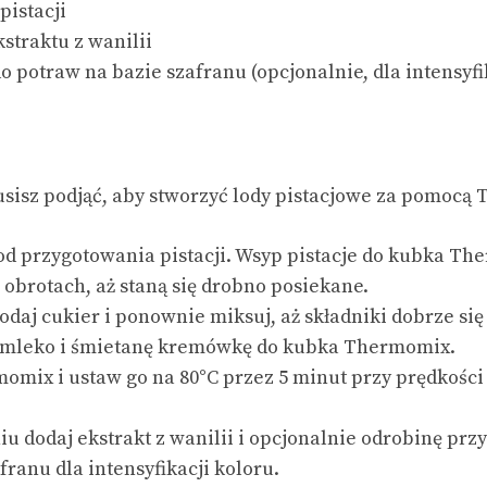
pistacji
kstraktu z wanilii
 potraw na bazie szafranu (opcjonalnie, dla intensyfi
usisz podjąć, aby stworzyć lody pistacjowe za pomocą
d przygotowania pistacji. Wsyp pistacje do kubka The
obrotach, aż staną się drobno posiekane.
dodaj cukier i ponownie miksuj, aż składniki dobrze się
 mleko i śmietanę kremówkę do kubka Thermomix.
mix i ustaw go na 80°C przez 5 minut przy prędkości 2
iu dodaj ekstrakt z wanilii i opcjonalnie odrobinę pr
franu dla intensyfikacji koloru.