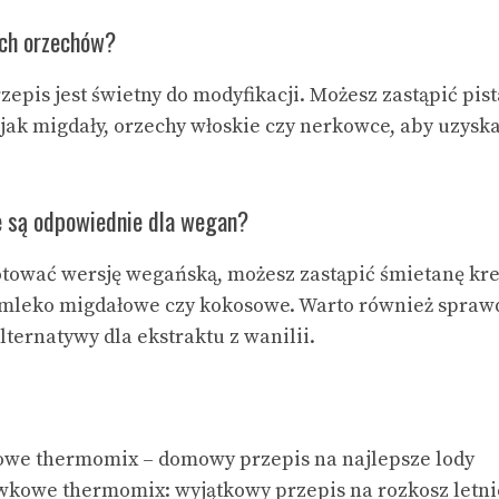
ch orzechów?
zepis jest świetny do modyfikacji. Możesz zastąpić pis
jak migdały, orzechy włoskie czy nerkowce, aby uzysk
e są odpowiednie dla wegan?
gotować wersję wegańską, możesz zastąpić śmietanę k
ak mleko migdałowe czy kokosowe. Warto również spraw
ternatywy dla ekstraktu z wanilii.
owe thermomix – domowy przepis na najlepsze lody
wkowe thermomix: wyjątkowy przepis na rozkosz letn