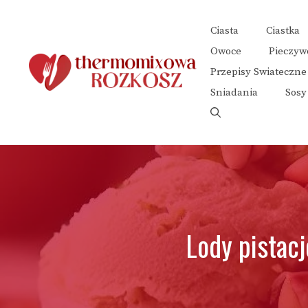
Przejdź
do
Ciasta
Ciastka
treści
Owoce
Pieczyw
Przepisy Swiateczne
Sniadania
Sosy
Lody pistac