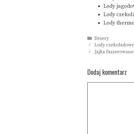
Lody jagodo
Lody czekol
Lody thermo
Kategorie
Desery
Lody czekoladowe
Jajka faszerowane
Dodaj komentarz
Komentarz