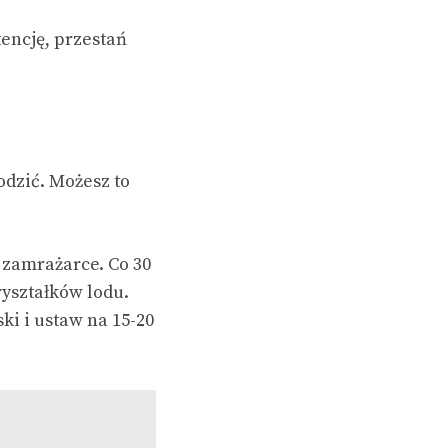
tencję, przestań
odzić. Możesz to
 zamrażarce. Co 30
yształków lodu.
i i ustaw na 15-20