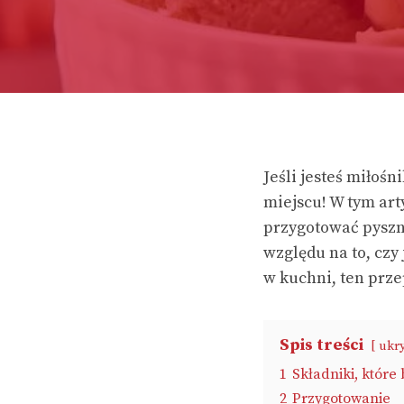
Jeśli jesteś miłoś
miejscu! W tym ar
przygotować pyszn
względu na to, cz
w kuchni, ten przep
Spis treści
ukry
1
Składniki, które
2
Przygotowanie