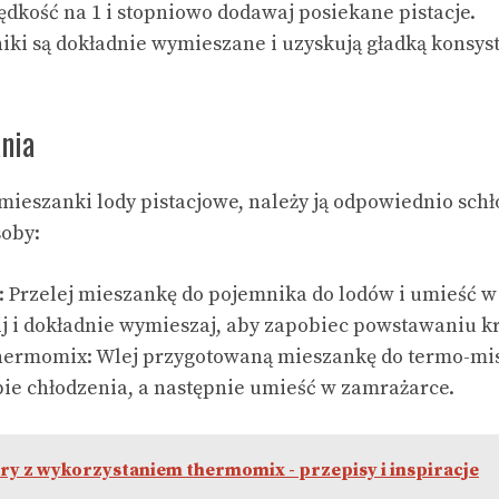
ędkość na 1 i stopniowo dodawaj posiekane pistacje.
iki są dokładnie wymieszane i uzyskują gładką konsys
nia
ieszanki lody pistacjowe, należy ją odpowiednio schł
soby:
 Przelej mieszankę do pojemnika do lodów i umieść w
j i dokładnie wymieszaj, aby zapobiec powstawaniu kr
ermomix: Wlej przygotowaną mieszankę do termo-misk
bie chłodzenia, a następnie umieść w zamrażarce.
ry z wykorzystaniem thermomix - przepisy i inspiracje